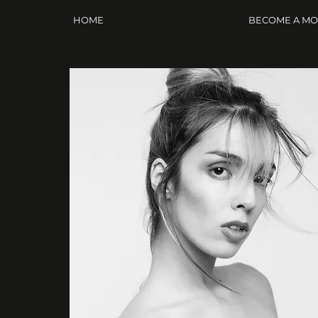
HOME
BECOME A M