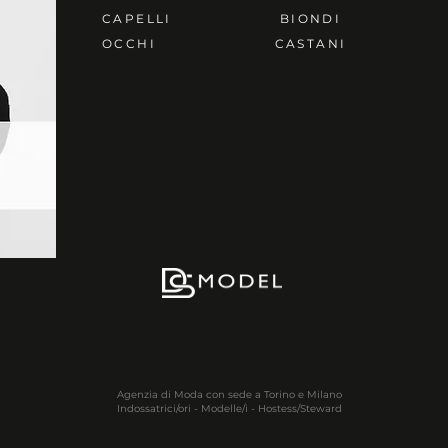
CAPELLI
BIONDI
OCCHI
CASTANI
Agenzia di Moda con sede a Torino e Milano
Indossatrici/ori - Modelle/i - Hostess/Steward