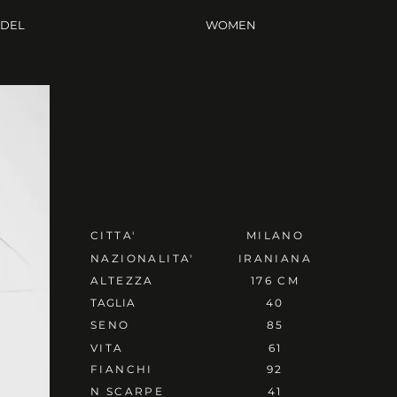
ODEL
WOMEN
CITTA'
MILANO
NAZIONALITA'
IRANIANA
ALTEZZA
176 CM
TAGLIA
40
SENO
85
VITA
61
FIANCHI
92
N SCARPE
41