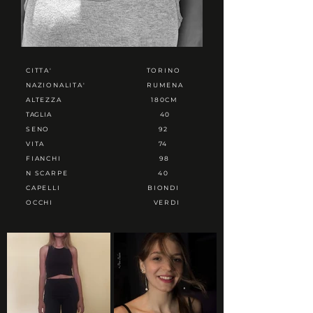
CITTA'
TORINO
NAZIONALITA'
RUMENA
ALTEZZA
180CM
TAGLIA
40
SENO
92
VITA
74
FIANCHI
98
N SCARPE
40
CAPELLI
BIONDI
OCCHI
VERDI