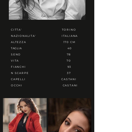
CITTA'
TORINO
NAZIONALITA'
ITALIANA
ALTEZZA
170 CM
TAGLIA
40
SENO
78
VITA
70
FIANCHI
93
N SCARPE
37
CAPELLI
CASTANI
OCCHI
CASTANI