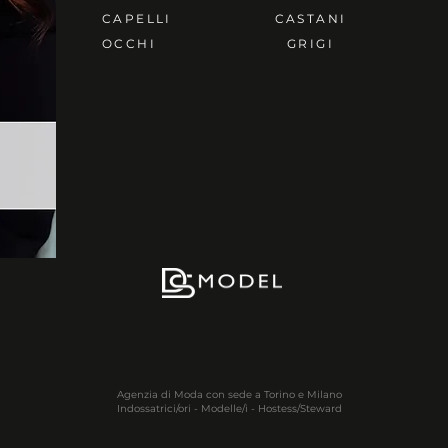
CAPELLI
CASTANI
OCCHI
GRIGI
Agenzia di Moda con sede a Torino e Milano
Indossatrici/ori - Modelle/i - Hostess/Steward