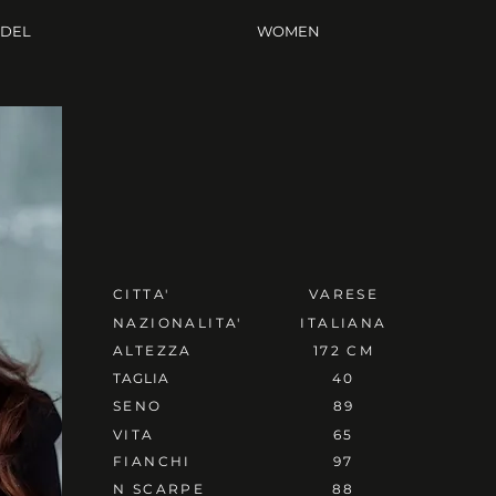
ODEL
WOMEN
CITTA'
VARESE
NAZIONALITA'
ITALIANA
ALTEZZA
172 CM
TAGLIA
40
SENO
89
VITA
65
FIANCHI
97
N SCARPE
88