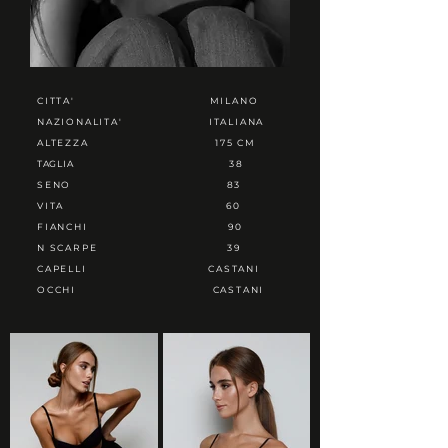
CITTA'
MILANO
NAZIONALITA'
ITALIANA
ALTEZZA
175 CM
TAGLIA
38
SENO
83
VITA
60
FIANCHI
90
N SCARPE
39
CAPELLI
CASTANI
OCCHI
CASTANI