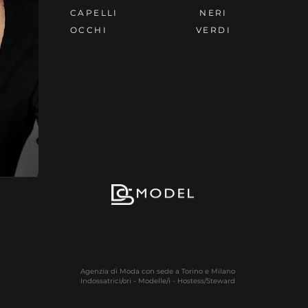
CAPELLI
NERI
OCCHI
VERDI
Agenzia di Moda con sede a Torino e Milano
Indossatrici/ori - Modelle/i - Hostess/Steward