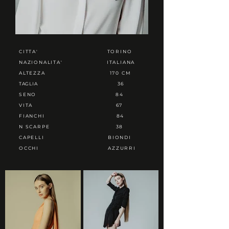
CITTA'
TORINO
NAZIONALITA'
ITALIANA
ALTEZZA
170 CM
TAGLIA
36
SENO
84
VITA
67
FIANCHI
84
N SCARPE
38
CAPELLI
BIONDI
OCCHI
AZZURRI