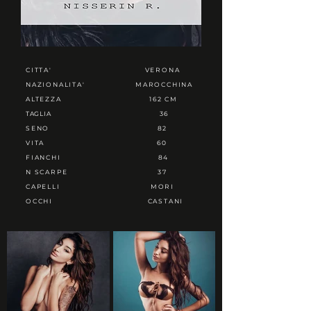
CITTA'
VERONA
NAZIONALITA'
MAROCCHINA
ALTEZZA
162 CM
TAGLIA
36
SENO
82
VITA
60
FIANCHI
84
N SCARPE
37
CAPELLI
MORI
OCCHI
CASTANI