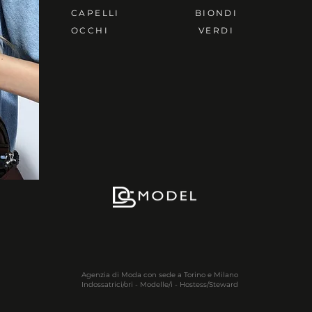
CAPELLI
BIONDI
OCCHI
VERDI
Agenzia di Moda con sede a Torino e Milano
Indossatrici/ori - Modelle/i - Hostess/Steward