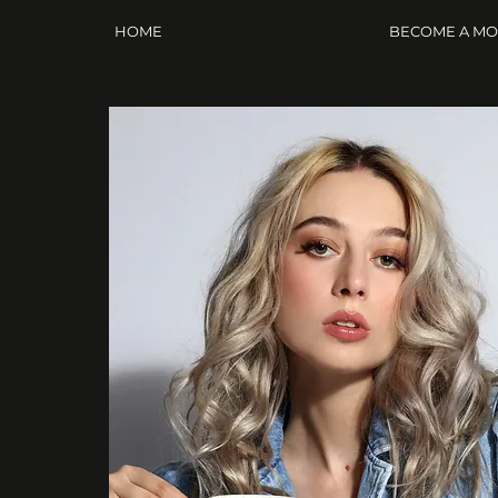
HOME
BECOME A M