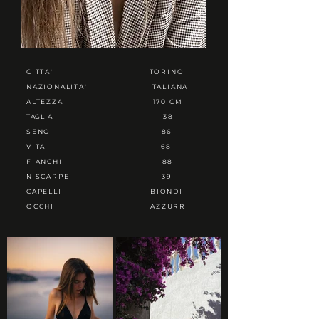
CITTA'
TORINO
NAZIONALITA'
ITALIANA
ALTEZZA
170 CM
TAGLIA
38
SENO
86
VITA
68
FIANCHI
88
N SCARPE
39
CAPELLI
BIONDI
OCCHI
AZZURRI