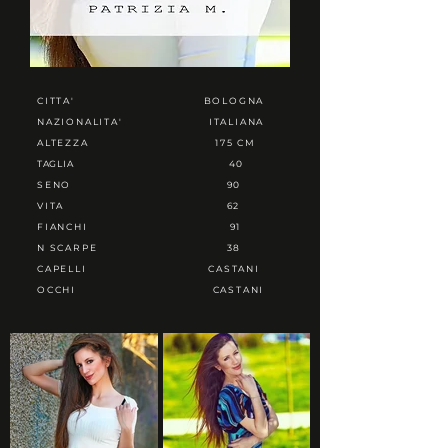
CITTA'
BOLOGNA
NAZIONALITA'
ITALIANA
ALTEZZA
175 CM
TAGLIA
40
SENO
90
VITA
62
FIANCHI
91
N SCARPE
38
CAPELLI
CASTANI
OCCHI
CASTANI