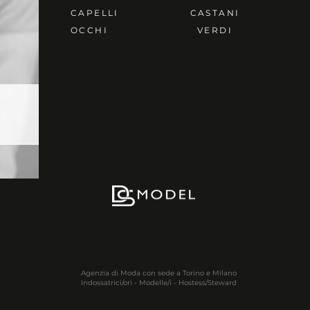
CAPELLI
CASTANI
OCCHI
VERDI
Agenzia di Moda con sede a Torino e Milano
Indossatrici/ori - Modelle/i - Hostess/Steward