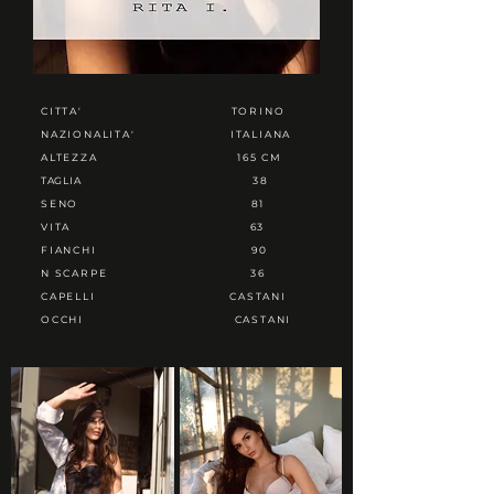
CITTA'
TORINO
NAZIONALITA'
ITALIANA
ALTEZZA
165 CM
TAGLIA
38
SENO
81
VITA
63
FIANCHI
90
N SCARPE
36
CAPELLI
CASTANI
OCCHI
CASTANI