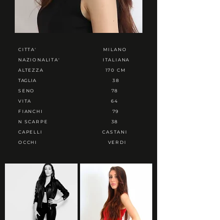
CITTA'
MILANO
NAZIONALITA'
ITALIANA
ALTEZZA
170 CM
TAGLIA
38
SENO
78
VITA
64
FIANCHI
79
N SCARPE
38
CAPELLI
CASTANI
OCCHI
VERDI