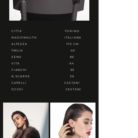
CITTA'
TORINO
NAZIONALITA'
ITALIANA
ALTEZZA
170 CM
TAGLIA
40
SENO
86
VITA
64
FIANCHI
93
N SCARPE
39
CAPELLI
CASTANI
OCCHI
CASTANI