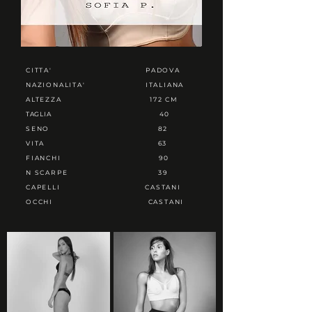
CITTA'
PADOVA
NAZIONALITA'
ITALIANA
ALTEZZA
172 CM
TAGLIA
40
SENO
82
VITA
63
FIANCHI
90
N SCARPE
39
CAPELLI
CASTANI
OCCHI
CASTANI