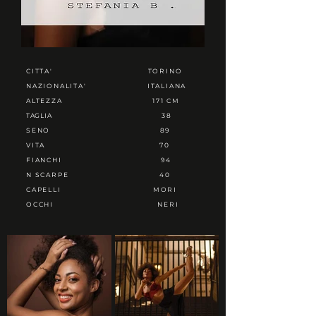
CITTA'
TORINO
NAZIONALITA'
ITALIANA
ALTEZZA
171 CM
TAGLIA
38
SENO
89
VITA
70
FIANCHI
94
N SCARPE
40
CAPELLI
MORI
OCCHI
NERI