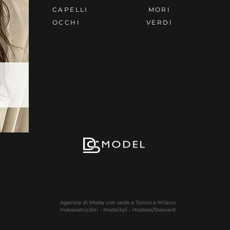
CAPELLI
MORI
OCCHI
VERDI
Agenzia di Moda con sede a Torino e Milano
Indossatrici/ori - Modelle/i - Hostess/Steward