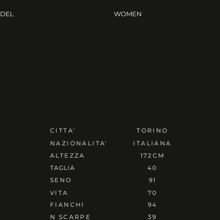
ODEL
WOMEN
CITTA'
TORINO
NAZIONALITA'
ITALIANA
ALTEZZA
172CM
TAGLIA
40
SENO
91
VITA
70
FIANCHI
94
N SCARPE
39