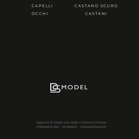
CAPELLI
CASTANO SCURO
OCCHI
CASTANI
Agenzia di Moda con sede a Torino e Milano
Indossatrici/ori - Modelle/i - Hostess/Steward