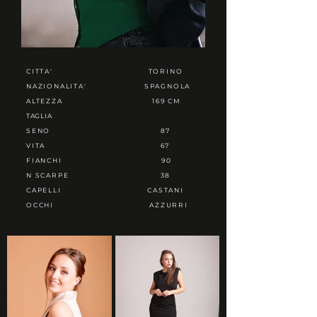
CITTA'
TORINO
NAZIONALITA'
SPAGNOLA
ALTEZZA
169 CM
TAGLIA
SENO
87
VITA
67
FIANCHI
90
N SCARPE
38
CAPELLI
CASTANI
OCCHI
AZZURRI