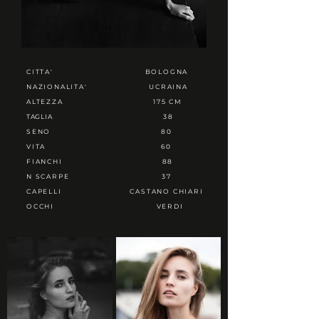
CITTA'
BOLOGNA
NAZIONALITA'
UCRAINA
ALTEZZA
175 CM
TAGLIA
38
SENO
80
VITA
60
FIANCHI
88
N SCARPE
37
CAPELLI
CASTANO CHIARI
OCCHI
VERDI