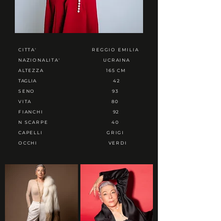
CITTA'
REGGIO EMILIA
NAZIONALITA'
UCRAINA
ALTEZZA
165 CM
TAGLIA
42
SENO
93
VITA
80
FIANCHI
92
N SCARPE
40
CAPELLI
GRIGI
OCCHI
VERDI