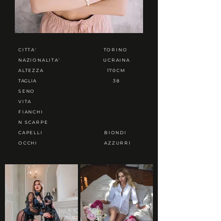
CITTA'
TORINO
NAZIONALITA'
UCRAINA
ALTEZZA
170CM
TAGLIA
38
SENO
VITA
FIANCHI
N SCARPE
CAPELLI
BIONDI
OCCHI
AZZURRI